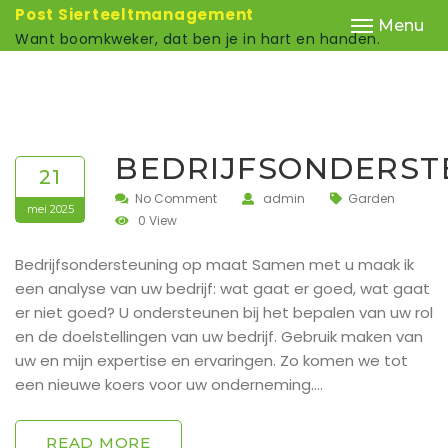
Post Sierteeltmanagement
Menu
Want boomkweker, dat ben je in hart en handen.
BEDRIJFSONDERST
21
No Comment
admin
Garden
mei 2025
0 View
Bedrijfsondersteuning op maat Samen met u maak ik
een analyse van uw bedrijf: wat gaat er goed, wat gaat
er niet goed? U ondersteunen bij het bepalen van uw rol
en de doelstellingen van uw bedrijf. Gebruik maken van
uw en mijn expertise en ervaringen. Zo komen we tot
een nieuwe koers voor uw onderneming.…
READ MORE