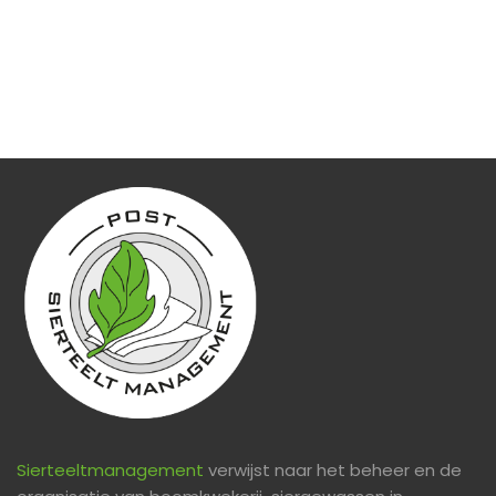
Sierteeltmanagement
verwijst naar het beheer en de