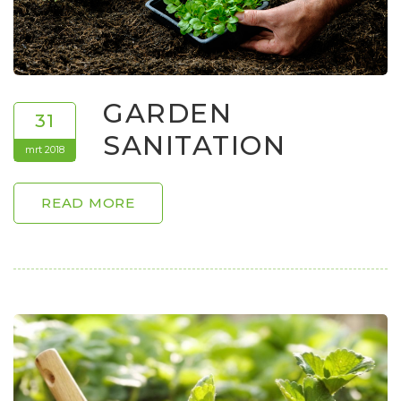
GARDEN
31
SANITATION
mrt 2018
READ MORE