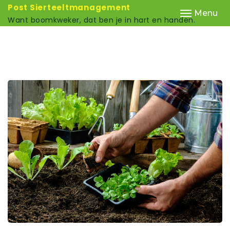
Post Sierteeltmanagement
Menu
Want boomkweker, dat ben je in hart en handen.