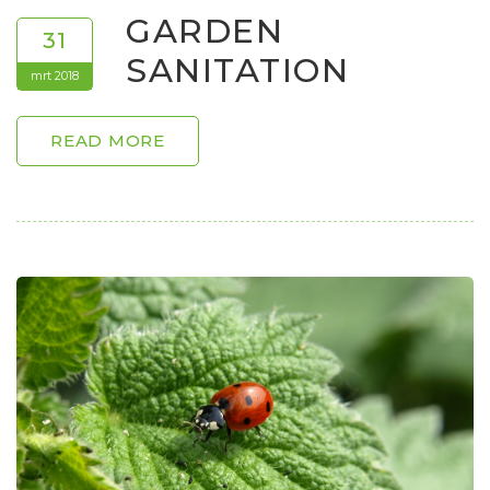
GARDEN
31
SANITATION
mrt 2018
READ MORE